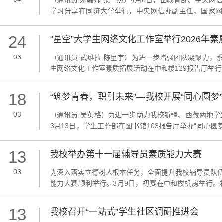
（通讯员 宋嘉帅 梁一然）4月8日，由教育部、中央网
学习分享在同济大学举行，中央网信办副主任、国家
话；上海市副市长解冬，同济大学校长杨金龙出席并致
题”这一主题，邀请省级教育、网信部门，高校代表，师生
24
“星空”大学生网络文化工作室举行2026年
03
（通讯员 武维拉 陈星宇）为进一步增强团队凝聚力，系
生网络文化工作室素质拓展活动在中和楼129报告厅举
老师熊劲出席。体育学院辅导员梁一然，团队成员杨於
谢洋清担任主持人。业务培训环节，梁一然以“AI时代，审
18
“筑梦青春，职引未来”—我校开展“同心圆梦
03
（通讯员 吴英格）为进一步助力我校新疆、西藏两地
3月13日，学生工作部在图书馆103报告厅举办“同心圆
本次讲座。本期讲座特邀考德上教育刘云飞老师主讲。
考、选调生及事业单位联考的选拔流程、报考条件及优惠政
13
我校举办第十一届辅导员素质能力大赛
03
为深入落实立德树人根本任务，全面提升我校辅导员队伍
能力大赛顺利举行。3月9日，初赛在中和楼机房举行
参加，共有12位辅导员进入决赛。3月12日，大赛决赛
部部（处）长俞明祥，湖南工商大学学生工作部（处）、武
13
我校召开“一站式”学生社区调研推进会