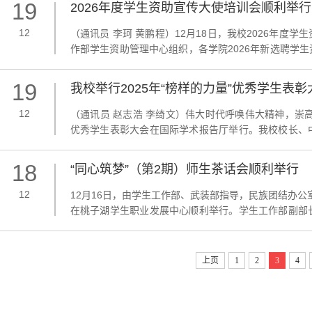
19
2026年度学生资助宣传大使培训会顺利举行
12
（通讯员 李珂 黄鹏程）12月18日，我校2026年
作部学生资助管理中心组织，各学院2026年新选聘学生
首先，学生资助管理中心老师对2025年度资助宣传大
传大使”颁发了荣誉证书和奖品。马克思主义学院贾雅芳和外
19
我校举行2025年“榜样的力量”优秀学生表彰
12
（通讯员 赵志浩 李绮文）伟大时代呼唤伟大精神，崇高事
优秀学生表彰大会在国际学术报告厅举行。我校校长、
语种全国运营总经理易芙蓉出席大会。刘仲华向莅临现
并向受表彰的集体与个人表示热烈祝贺。他肯定了本次表彰
18
“同心筑梦”（第2期）师生茶话会顺利举行
12
12月16日，由学生工作部、武装部指导，民族团结办公
在桃子湖学生职业发展中心顺利举行。学生工作部副部
公室辅导员努尔买买提、卡的力艳木，以及30余名学
学业发展、校园适应等方面的共性关注。随后进行的破冰环
上页
1
2
3
4