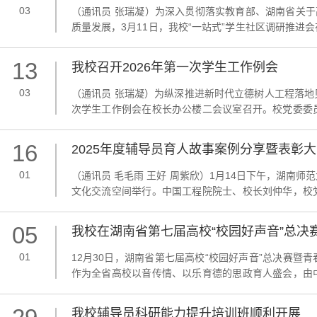
03
（通讯员 张瑞凝）为深入贯彻落实教育部、湖南省关于
质量发展，3月11日，我校“一站式”学生社区调研推
郑贤章及各部门负责人现场考察了我校“一站式”学生社
际与目标汇报工作进展、研提工作建议。郑贤章对我校“一站
13
我校召开2026年第一次学生工作例会
03
（通讯员 张瑞凝）为纵深推进新时代立德树人工程落地见
次学生工作例会在校长办公楼二会议室召开。校党委委
部围绕招生计划、校园招聘、学生干部选拔培育、赛事
作系统部署。郑贤章指出，开展学生工作要始终坚持立德树
16
2025年度辅导员育人故事案例分享暨表彰
01
（通讯员 毛毛雨 王好 周紫欣）1月14日下午，湖南师
文化交流空间举行。中国工程院院士、校长刘仲华，校
事长胡含兵，校党委委员、组织部部长沈又红，招生与
部长陈文雄出席。大会在庄严的国歌声中拉开序幕。在辅导
05
我校在湖南省第七届高校“校园好声音”总决
01
12月30日，湖南省第七届高校“校园好声音”总决赛
作为全省高校以音传情、以乐育德的思政育人盛会，由
邵阳学院、湖南教育电视台等单位承办，教育部易班
逐，湖南师范大学代表队凭借曲目《逆光》成功进入决赛。
我校辅导员科研能力提升培训班顺利开展