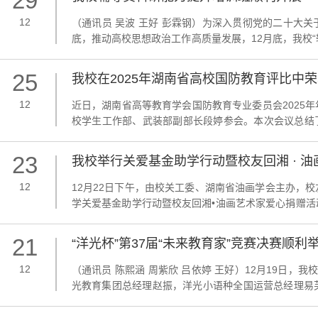
29
12
（通讯员 吴波 王好 彭霖钢）为深入贯彻党的二十大
底，推动高校思想政治工作高质量发展，12月底，我校“
工作部、武装部部长陈文雄在培训前讲话，他强调全体
育人成效为根本，将个人专业化发展与工作效能提升紧密结
25
我校在2025年湖南省高校国防教育评比中
12
近日，湖南省高等教育学会国防教育专业委员会2025
校学生工作部、武装部副部长段婷参会。本次会议总结了2
五五”规划，并对本年度的各项国防教育赛事进行表彰。
位、升国旗仪式展示赛本科组一等奖、队列会操本科组一等
23
我校举行关爱基金助学行动暨校友回湘 · 
12
12月22日下午，由校关工委、湖南省油画学会主办，校
学关爱基金助学行动暨校友回湘•油画艺术家爱心捐赠
巍，关工委常务副主任徐书华出席活动。离退休处负责人
表示，“关爱基金”自成立以来，得到学校广大“五老”、知名
21
“洋光杯”第37届“未来教育家”竞赛决赛顺利
12
（通讯员 陈熙涵 周紫欣 吕依婷 王好）12月19日，我
光教育集团总经理赵振，洋光小语种全国运营总经理易
长陈来满，芙蓉区教育局副书记、副局长夏琴，雅礼中
学校长黄斌，中雅培粹学校党委书记严莹，湖南师大附中博