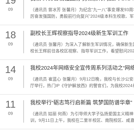
19
09
（通讯员 曾冰芳 张馨月）为纪念“九一八”事变爆发93
厉奋发强国防，勇毅前行向复兴”2024级本科生校歌
常务副主任徐书华，校团委书记陈天嵩，音乐学院音乐
生与就业指导处副处长刘争气，音乐与技术创作实验中心主
18
副校长王辉视察指导2024级新生军训工作
09
（通讯员 张馨月）为深入了解新生军训情况，确保新
校长王辉前往各校区视察、指导军训工作，看望慰问20
亮。王辉深入各校区军训场地，与参加军训的2024级
耐心询问新生们对军训的适应情况，并勉励同学们珍惜军训
14
我校2024年网络安全宣传周系列活动之“网
09
（通讯员 崔蓝心 张馨月）9月12日晚，我校与长沙公
厅举行，热门IP《守护解放西》的警官们，为我校20
子洲派出所民警杨德君从同学们感兴趣的游戏、购物、
了犯罪分子是如何利用受害者心理以及作案手段的复杂程度
11
我校举行“砺志笃行启新篇 筑梦国防谱华章”
09
（通讯员 姑丽 何燕）为引导师大学子弘扬爱国主义精神
训，9月11日上午，我校在二里半校区、南院校区、咸
梦国防谱华章”五校区同升国旗暨2024级本科新生军
会场升旗仪式，各学院党委副书记、新生辅导员参加了所在校