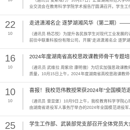
（通讯员 麦斯塔乃）10月27日，正值湖南师范大学8
业交流会在教育科学学院学术报告厅圆满召开。学生工
丽、卡的力艳木等老师同80余名2024级各民族学生
的朗诵节目《大学进行曲》中拉开序幕。罗元代表学工部领
22
走进潇湘名企 逐梦湖湘风华（第二期）—
动
10
（通讯员 杨芯悦）为提升各民族学生对现代工业发展的
前往中联重科股份有限公司，开展“走进潇湘名企 逐梦湖
代表参加了此次活动。在讲解人员的带领下，师生代表
制造工厂以其高度自动化、智能化的生产流程吸引了大家的
16
2024年度湖南省高校思政课教师骨干专题
10
（通讯员 武维拉 周紫欣 康明傲）为切实加强思政课
质量，10月15日上午，2024年度湖南省高校思政课
南省委教育工委宣传部部长、省教育厅思政处处长甘文
工作部（处）部（处）长陈文雄出席活动，开班仪式由学生
10
喜报！我校范伟教授荣获2024年“全国模范
10
（通讯员 曾显堡）10月9日上午，我校教育科学学院心
由湖南省退役军人事务厅举办的2024年全国模范退役
国防生，范伟本科毕业后先后服役于武警辽宁总队、湖
功一次，并攻读了心理学硕士研究生与博士研究生。训练之
25
学生工作部、武装部党支部召开全体党员大