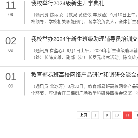
11
我校举行2024级新生开学典礼
09
（通讯员 陈丽荣 马铁泉 黄依依 李欣茹）9月10日上
校领导，学校相关职能部门、各学院负责人，全体新生
长陈文雄介绍出席典礼的领导和来宾，并主持升旗仪式
书。校长、中共第二十届中央候补委员、中国工程院院士刘
02
我校举办2024年新生班级助理辅导员培训
09
（通讯员 崔蓝心）9月1日上午，2024年新生班级助
（处）长陈文雄、副部（处）长罗元出席活动。陈文雄
要做辅导员的助手、新生成长的伙伴、校园信息的桥梁
向自律的质变和个体向集体的聚变；三是要收获自己三重成
01
教育部易班高校网络产品研讨和调研交流会
09
（通讯员 曾冰芳）8月30日，教育部易班高校网络产
个环节，座谈会在三棵树广场教学科研楼四楼会议室举
由我校学生工作部（处）部（处）长陈文雄主持。座谈
人员参观了我校古籍陈列室、博物馆、天文馆等场馆。陈文
...
上页
1
9
10
11