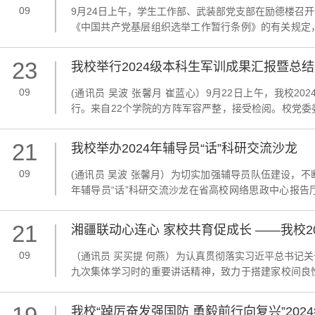
09
9月24日上午，学生工作部、武装部党支部在励德楼召
《中国共产党基层组织选举工作暂行条例》的有关规定
额选举出陈文雄同志为支部书记。陈文雄作表态发言，
荣。下一步，将团结带领支部全体党员开拓进取，奋发有为
23
我校举行2024级本科生军训成果汇报暨总
09
(通讯员 吴波 张馨月 崔蓝心）9月22日上午，我校
行。来自22个学院的方阵军容严整，接受检阅。校党
体育卫生与艺术教育处、岳麓区人民武装部领导，学校
人一同检阅了2024级本科生军训成果。大会由学生工作
21
我校举办2024年辅导员“话”科研交流沙龙
09
(通讯员 吴波 张馨月）为切实加强辅导员队伍建设，不
年辅导员“话”科研交流沙龙在省高校网络思政中心报
任、编审李桃，杭州师范大学公共管理学院教授、博士
龙，我校学生工作部（处）部（处）长陈文雄出席活动，活
21
湘疆联动心连心 家校共育促成长 ——我校
09
（通讯员 买买提 何燕）为认真贯彻落实习近平总书记
九次集体学习时的重要讲话精神，致力于搭建家校间良性
—8月16日，我校由学生工作部（处）牵头，学生工作
记郭铭伟，外国语学院党委副书记李蜜分别带队，组成5支
我校“踔厉奋发强国防 勇毅前行向复兴”20