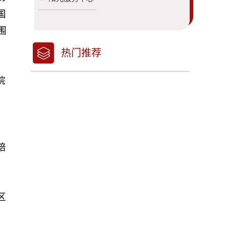
国
围
热门推荐
院
创
，
培
区