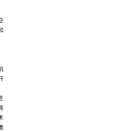
、
企
和
、
机
开
还
竞
术
置