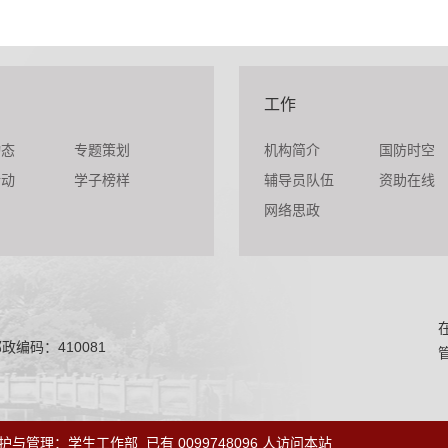
工作
动态
专题策划
机构简介
国防时空
活动
学子榜样
辅导员队伍
资助在线
网络思政
政编码：410081
护与管理：学生工作部
已有 0099748096 人访问本站