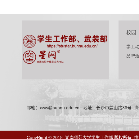
校园
学工
品牌
邮箱：xww@hunnu.edu.cn
地址：长沙市麓山路36号
邮
CopyRight © 2018
湖南师范大学学生工作部 版权所有
维